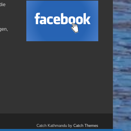
die
,
gen,
Catch Kathmandu by
Catch Themes