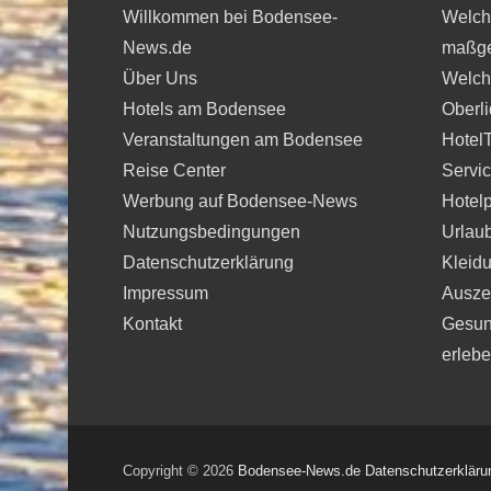
Willkommen bei Bodensee-
Welche
News.de
maßge
Über Uns
Welche
Hotels am Bodensee
Oberli
Veranstaltungen am Bodensee
Hotel
Reise Center
Servi
Werbung auf Bodensee-News
Hotelp
Nutzungsbedingungen
Urlau
Datenschutzerklärung
Kleidu
Impressum
Auszei
Kontakt
Gesun
erleb
Copyright © 2026
Bodensee-News.de
Datenschutzerkläru