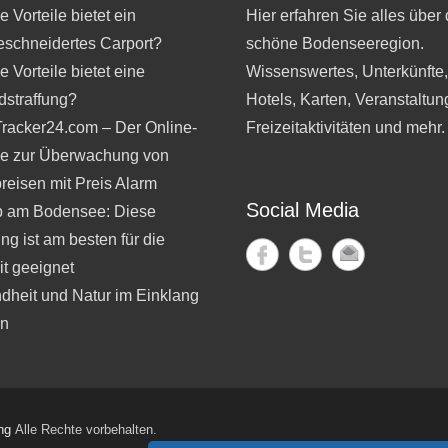
 Vorteile bietet ein
Hier erfahren Sie alles über 
schneidertes Carport?
schöne Bodenseeregion.
 Vorteile bietet eine
Wissenswertes, Unterkünfte
dstraffung?
Hotels, Karten, Veranstaltun
Tracker24.com – Der Online-
Freizeitaktivitäten und mehr.
ce zur Überwachung von
reisen mit Preis Alarm
Social Media
b am Bodensee: Diese
ng ist am besten für die
t geeignet
dheit und Natur im Einklang
en
ng
Alle Rechte vorbehalten.