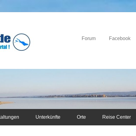
Das Bodensee Portal.
Bodensee-News.d
Forum
Facebook
taltungen
Unterkünfte
Orte
Reise Center